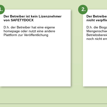
1.
2.
Der Betreiber ist kein Lizenznehmer
Der Betreibe
von SAFETYDOCX
nicht verpfli
D.h. der Betreiber hat eine eigene
D.h. die Biog
homepage oder nutzt eine andere
Mengenschwel
Plattform zur Veröffentlichung
Betriebsberei
noch nicht err